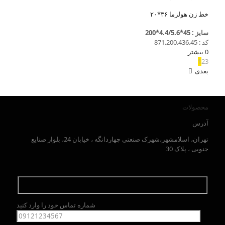
خط زن هولزما ۳۶*۲۰
سایز : 45*4.4/5.6*200
کد : 871.200.436.45
0
بیشتر
1
2
3
بعدی
محصولات
آدرس
تهران، اسلامشهر،شهرک صنعتی چهاردانگه ، خیابان 24، بلوار صنایع
جنوبی ، پلاک 30
شماره تماس خود را وارد کنید