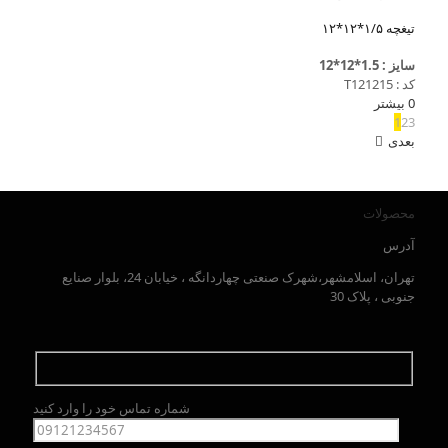
تیغچه ۱/۵*۱۲*۱۲
سایز : 1.5*12*12
کد : T121215
0
بیشتر
1
2
3
بعدی
محصولات
آدرس
تهران، اسلامشهر،شهرک صنعتی چهاردانگه ، خیابان 24، بلوار صنایع
جنوبی ، پلاک 30
شماره تماس خود را وارد کنید