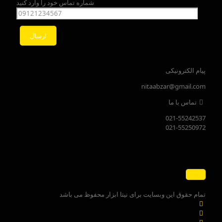
شماره تماس خود را وارد کنید
پیام الکترونیکی
nitaabzar@gmail.com
تماس با ما
021-55242537
021-55250972
تمام حقوق این وبسایت برای نیتا ابزار محفوظ می باشد