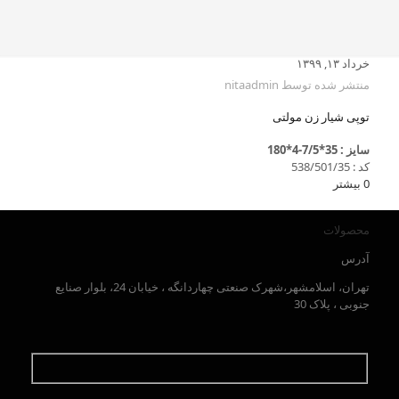
خرداد ۱۳, ۱۳۹۹
منتشر شده توسط
nitaadmin
توپی شیار زن مولتی
سایز : 35*7/5-4*180
کد : 538/501/35
0
بیشتر
محصولات
آدرس
تهران، اسلامشهر،شهرک صنعتی چهاردانگه ، خیابان 24، بلوار صنایع
جنوبی ، پلاک 30