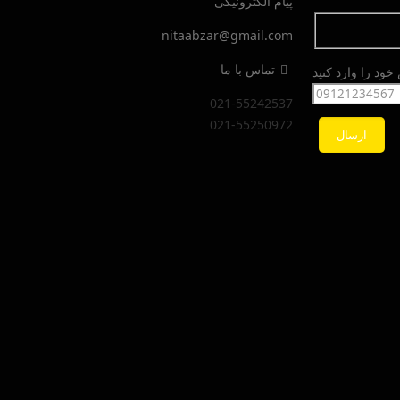
پیام الکترونیکی
nitaabzar@gmail.com
تماس با ما
ود را وارد کنید
021-55242537
021-55250972