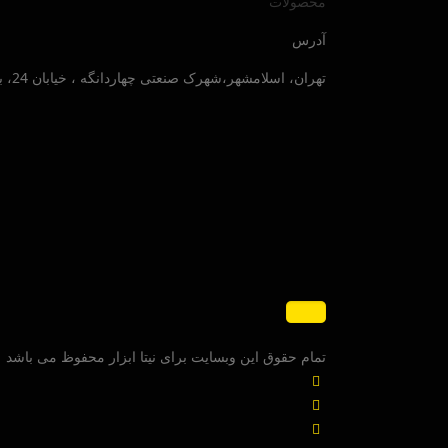
محصولات
آدرس
تهران، اسلامشهر،شهرک صنعتی چهاردانگه ، خیابان 24، بلوار صنایع جنوبی ، پلاک 30
تمام حقوق این وبسایت برای نیتا ابزار محفوظ می باشد