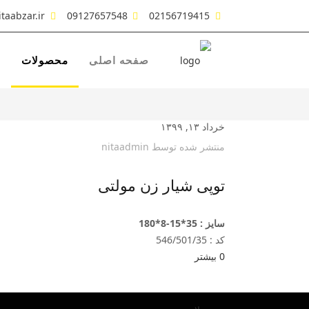
taabzar.ir
09127657548
02156719415
صفحه اصلی
محصولات
ش
خرداد ۱۳, ۱۳۹۹
منتشر شده توسط
nitaadmin
توپی شیار زن مولتی
سایز : 35*15-8*180
کد : 546/501/35
0
بیشتر