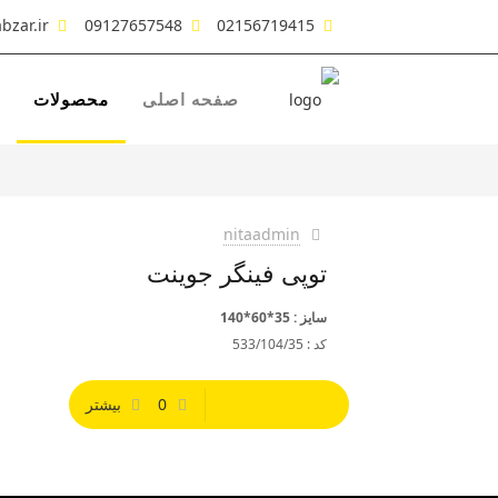
bzar.ir
09127657548
02156719415
صفحه اصلی
محصولات
nitaadmin
توپی فینگر جوینت
سایز : 35*60*140
کد : 533/104/35
0
بیشتر