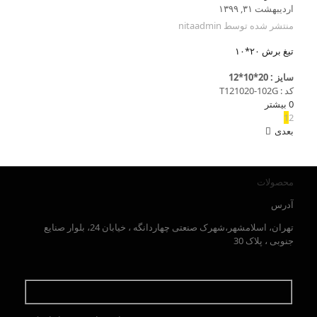
اردیبهشت ۳۱, ۱۳۹۹
منتشر شده توسط
nitaadmin
تیغ برش ۲۰*۱۰
سایز : 20*10*12
کد : T121020-102G
0
بیشتر
1
2
بعدی
محصولات
آدرس
تهران، اسلامشهر،شهرک صنعتی چهاردانگه ، خیابان 24، بلوار صنایع
جنوبی ، پلاک 30