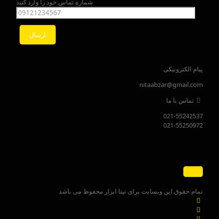
شماره تماس خود را وارد کنید
پیام الکترونیکی
nitaabzar@gmail.com
تماس با ما
021-55242537
021-55250972
تمام حقوق این وبسایت برای نیتا ابزار محفوظ می باشد