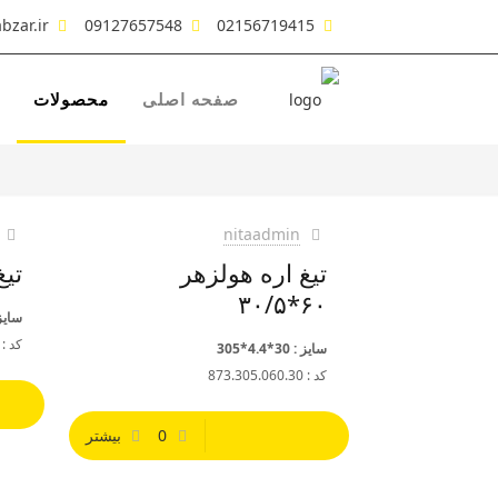
bzar.ir
09127657548
02156719415
صفحه اصلی
محصولات
nitaadmin
تیغ اره هولزهر
تیغ
۶۰*۳۰/۵
سایز : 60*4
کد : 73.310.072.60
سایز : 30*4.4*305
کد : 873.305.060.30
0
بیشتر