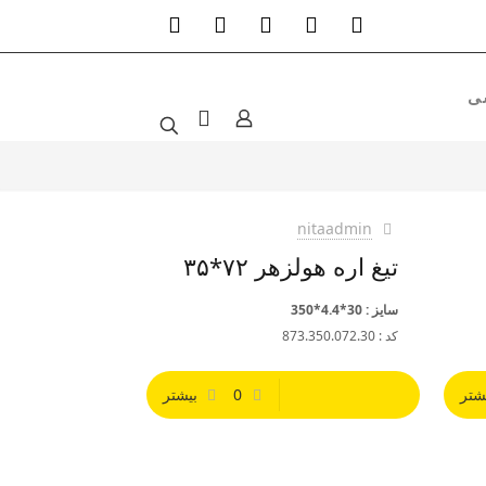
nitaadmin
تیغ اره هولزهر ۷۲*۳۵
سایز : 30*4.4*350
کد : 873.350.072.30
شتر
0
بیشتر