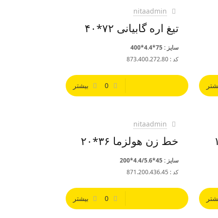
nitaadmin
تیغ اره گابیانی ۷۲*۴۰
سایز : 75*4.4*400
کد : 873.400.272.80
شتر
0
بیشتر
nitaadmin
خط زن هولزما ۳۶*۲۰
سایز : 45*4.4/5.6*200
کد : 871.200.436.45
شتر
0
بیشتر