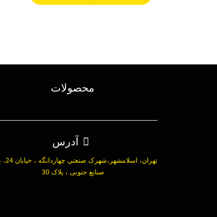
محصولات
آدرس
تهران، اسلامشهر،ش
صنایع جنوبی ، پلاک 30