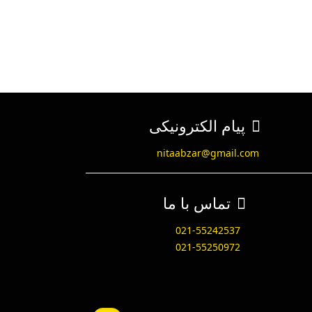
پیام الکترونیکی
nitaabzar@gmail.com
تماس با ما
021-55242537
021-55250972