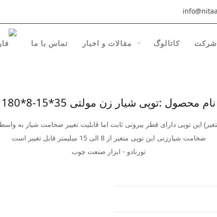
info@nitaa
شرکت
کاتالوگ
مقالات و اخبار
تماس با ما
نام محصول :توپی شیار زن مولتی 35*15-8*180
ر) این توپی دارای قطر بیرونی ثابت اما قابلیت تغییر ضخامت شیار به واسطه 
ضخامت شیارزنی این توپی متغیر از 8 الی 15 میلیمتر قابل تغییر است
تورنادو - ابزار صنعت چوب