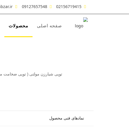
bzar.ir
09127657548
02156719415
صفحه اصلی
محصولات
توپی شیارزن مولتی ( توپی ضخامت متغی
نمادهای فنی محصول