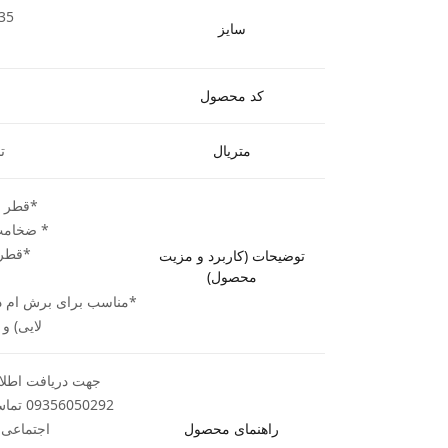
 35
سایز
کد محصول
متریال
ت
*قطر بیرونی
* ضخامت متغیر
*قطر شفت
توضیحات (کاربرد و مزیت
محصول)
*مناسب برای برش ام د
لایی) و
جهت دریافت اطلاع
050292
راهنمای محصول
اجتماعی ب