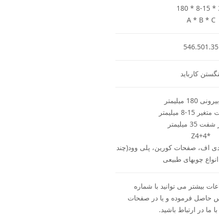
180 * 8-15 *
A * B * C
546.501.35
نگستن کارباید
 180 میلیمتر
 15-8 میلیمتر
 35 میلیمتر
*Z4+4
ی اف، صفحات کورین، پلی وود(چند
 انواع چوبهای طبیعی
ات بیشتر می توانید با شماره
09356 تماس حاصل فرموده و یا در صفحات
ا ما در ارتباط باشید.