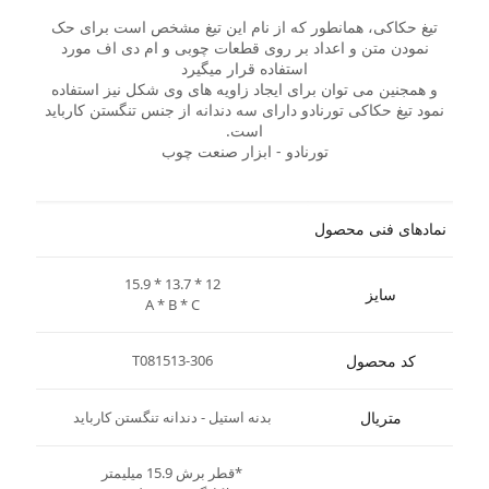
تیغ حکاکی، همانطور که از نام این تیغ مشخص است برای حک
نمودن متن و اعداد بر روی قطعات چوبی و ام دی اف مورد
استفاده قرار میگیرد
و همجنین می توان برای ایجاد زاویه های وی شکل نیز استفاده
نمود تیغ حکاکی تورنادو دارای سه دندانه از جنس تنگستن کارباید
است.
تورنادو - ابزار صنعت چوب
نمادهای فنی محصول
15.9 * 13.7 * 12
سایز
A * B * C
کد محصول
T081513-306
متریال
بدنه استیل - دندانه تنگستن کارباید
*قطر برش 15.9 میلیمتر