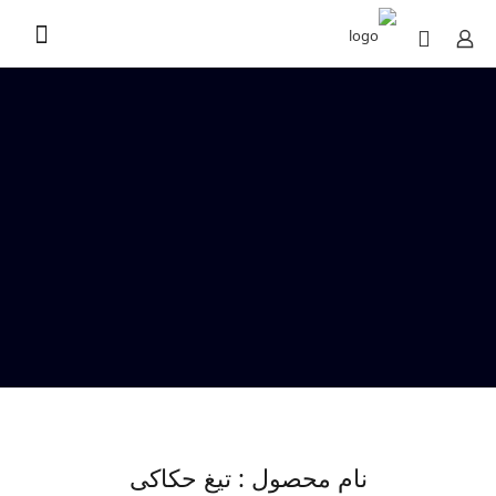
نام محصول : تیغ حکاکی