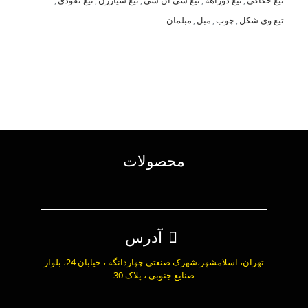
تیغ حکاکی
,
تیغ دوراهه
,
تیغ سی ان سی
,
تیغ شیارزن
,
تیغ نفوذی
,
تیغ وی شکل
,
چوب
,
مبل
,
مبلمان
محصولات
آدرس
تهران، اسلامشهر،شهرک صنعتی چهاردانگه ، خیابان 24، بلوار
صنایع جنوبی ، پلاک 30