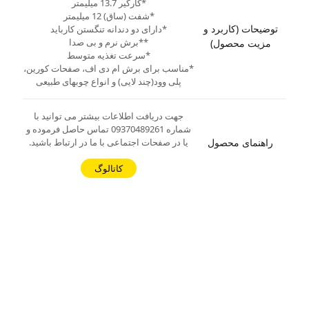
*کارگیر 13.7 میلیمتر
*شفت (ساق) 12 میلیمتر
توضیحات (کاربرد و
*دارای دو دندانه تنگستن کارباید
**برش نرم و بی صدا
مزیت محصول)
*سرعت تغذیه متوسط
*مناسب برای برش ام دی اف، صفحات کورین،
پلی وود(چند لایی) و انواع چوبهای طبیعی
جهت دریافت اطلاعات بیشتر می توانید با
شماره 09370489261 تماس حاصل فرموده و
راهنمای محصول
یا در صفحات اجتماعی با ما در ارتباط باشید.
کاتالوگ