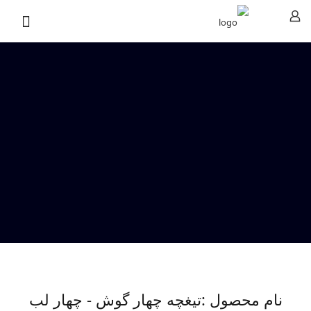
نام محصول :تیغچه چهار گوش - چهار لب