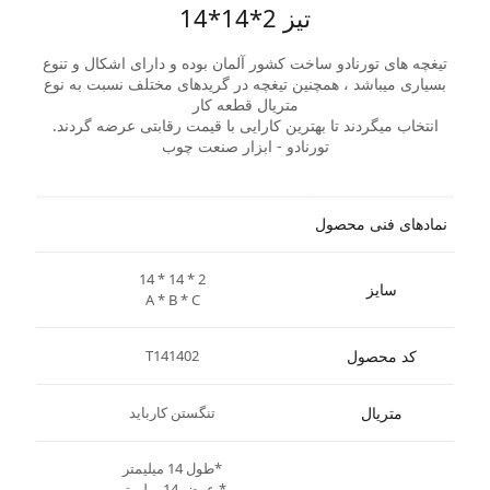
تیز 2*14*14
تیغچه های تورنادو ساخت کشور آلمان بوده و دارای اشکال و تنوع
بسیاری میباشد ، همچنین تیغچه در گریدهای مختلف نسبت به نوع
متریال قطعه کار
انتخاب میگردند تا بهترین کارایی با قیمت رقابتی عرضه گردند.
تورنادو - ابزار صنعت چوب
نمادهای فنی محصول
14 * 14 * 2
سایز
A * B * C
کد محصول
T141402
متریال
تنگستن کارباید
*طول 14 میلیمتر
* عرض 14 میلیمتر