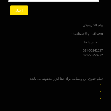
پیام الکترونیکی
nitaabzar@gmail.com
تماس با ما
021-55242537
021-55250972
تمام حقوق این وبسایت برای نیتا ابزار محفوظ می باشد