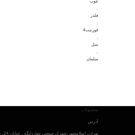
چوب
,
فلدر
,
فورمت4
,
مبل
,
مبلمان
محصولات
آدرس
تهران، اسلامشهر،شهرک صنعتی چهاردانگه ، خیابان 24، بلوار صنایع جنوبی ، پلاک 30