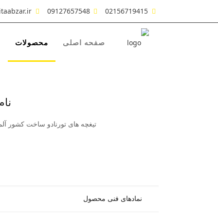
taabzar.ir
09127657548
02156719415
صفحه اصلی
محصولات
ش
نام محص
تیغچه های تورنادو ساخت کشور آلما
نمادهای فنی محصول