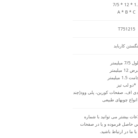
7/5 * 12 * 1
A * B * C
T751215
نگستن کارباید
7 میلیمتر
12 میلیمتر
1. میلیمتر
*دو لب تیز
ی اف، صفحات کورین، پلی وود(چند
 انواع چوبهای طبیعی
ات بیشتر می توانید با شماره
093560 تماس حاصل فرموده و یا در صفحات
ا ما در ارتباط باشید.