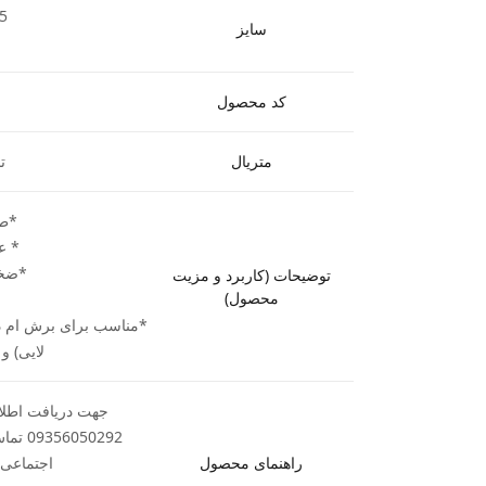
.5
سایز
کد محصول
متریال
ت
*طول /5
* عرض 
*ضخامت 5
توضیحات (کاربرد و مزیت
محصول)
*مناسب برای برش ام د
لایی) و
جهت دریافت اطلاع
50292
راهنمای محصول
اجتماعی ب