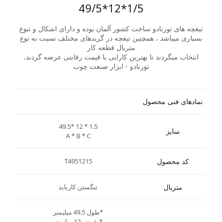
1/5*12*49/5
تیغچه های تورنادو ساخت کشور آلمان بوده و دارای اشکال و تنوع
بسیاری میباشد ، همچنین تیغچه در گریدهای مختلف نسبت به نوع
متریال قطعه کار
انتخاب میگردند تا بهترین کارایی با قیمت رقابتی عرضه گردند.
تورنادو - ابزار صنعت چوب
نمادهای فنی محصول
49.5* 12 * 1.5
سایز
A * B * C
کد محصول
T4951215
متریال
تنگستن کارباید
*طول 49.5 میلیمتر
* عرض 12 میلیمتر