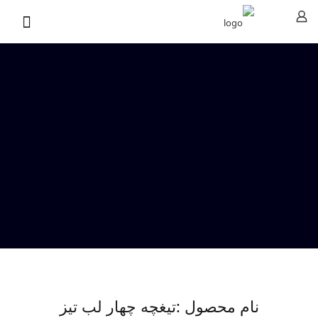
نام محصول :تیغچه چهار لب تیز