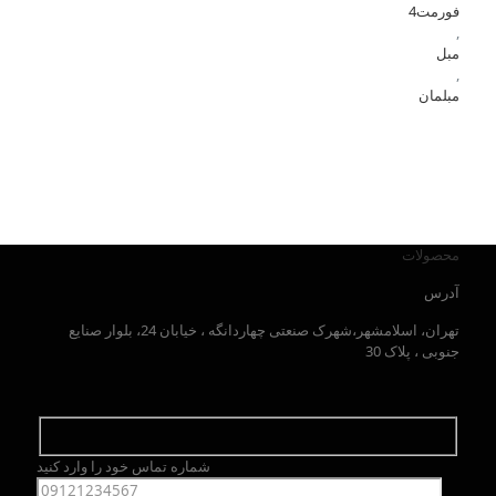
فورمت4
,
مبل
,
مبلمان
محصولات
آدرس
تهران، اسلامشهر،شهرک صنعتی چهاردانگه ، خیابان 24، بلوار صنایع
جنوبی ، پلاک 30
شماره تماس خود را وارد کنید