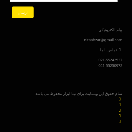
پیام الکترونیکی
nitaabzar@gmail.com
تماس با ما
021-55242537
021-55250972
تمام حقوق این وبسایت برای نیتا ابزار محفوظ می باشد