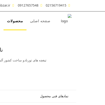
bzar.ir
09127657548
02156719415
صفحه اصلی
محصولات
نام 
تیغچه های تورنادو ساخت کشور آلما
نمادهای فنی محصول