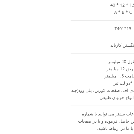
40 * 12 * 1.
A * B * C
T401215
نگستن کارباید
4 میلیمتر
12 میلیمتر
1. میلیمتر
*دو لب تیز
ی اف، صفحات کورین، پلی وود(چند
 انواع چوبهای طبیعی
ات بیشتر می توانید با شماره
09356 تماس حاصل فرموده و یا در صفحات
ا ما در ارتباط باشید.