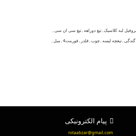
پروفیل لبه کلاسیک
,
تیغ دوراهه
,
تیغ سی ان سی
,
گندگی
,
تیغچه لیسه
,
چوب
,
فلدر
,
فورمت4
,
مبل
,
پیام الکترونیکی
nitaabzar@gmail.com