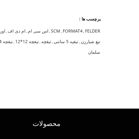
برچسب ها :
FELDER
,
FORMAT4
,
SCM
,
اس سی ام
,
ام دی اف
,
اور
تیغ شیارزن
,
تیغپه 5 سانتی
,
تیغچه
,
تیغچه 12*12
,
تیغچه 14*14
مبلمان
محصولات