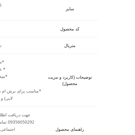
5
سایز
کد محصول
متریال
ت
*طول 0
* عرض 
*ضخامت 5
توضیحات (کاربرد و مزیت
محصول)
*مناسب برای برش ام د
لایی) و
جهت دریافت اطلاع
050292
راهنمای محصول
اجتماعی ب