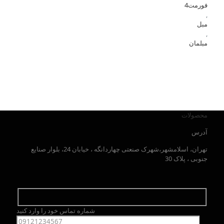
فورمت4
,
مبل
,
مبلمان
محصولات
آدرس
تهران، اسلامشهر،شهرک صنعتی چهاردانگه ، خیابان 24، بلوار صنایع
جنوبی ، پلاک 30
شماره تماس خود را وارد کنید