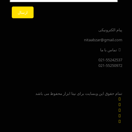
پیام الکترونیکی
nitaabzar@gmail.com
تماس با ما
021-55242537
021-55250972
تمام حقوق این وبسایت برای نیتا ابزار محفوظ می باشد