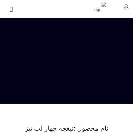
نام محصول :تیغچه چهار لب تیز