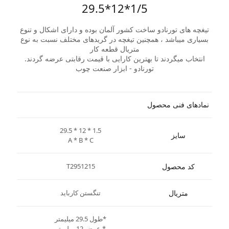
1/5*12*29.5
تیغچه های تورنادو ساخت کشور آلمان بوده و دارای اشکال و تنوع
بسیاری میباشد ، همچنین تیغچه در گریدهای مختلف نسبت به نوع
متریال قطعه کار
انتخاب میگردند تا بهترین کارایی با قیمت رقابتی عرضه گردند.
تورنادو - ابزار صنعت چوب
نمادهای فنی محصول
29.5 * 12 * 1.5
سایز
A * B * C
کد محصول
T2951215
متریال
تنگستن کارباید
*طول 29.5 میلیمتر
* عرض 12 میلیمتر