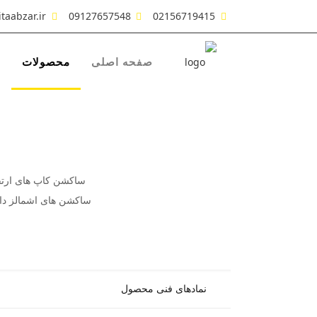
taabzar.ir
09127657548
02156719415
صفحه اصلی
محصولات
ش
ساکشن کاپ های ارتفاع 100 اشمالز مختص ماشینهای سی ان سی های کنسولی گروه هوماگ و فلدر (فو
ساکشن های اشمالز دا
نمادهای فنی محصول