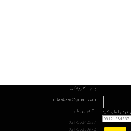
پیام الکترونیکی
nitaabzar@gmail.com
تماس با ما
ود را وارد کنید
021-55242537
021-55250972