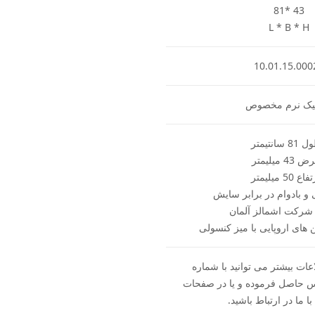
81* 43
L * B * H
10.01.15.000
یک نرم مخصوص
 سانتیمتر
4 میلیمتر
 50 میلیمتر
و بادوام در برابر سایش
رکت اشمالز آلمان
های اروپایی با میز کنسولی
ات بیشتر می توانید با شماره
093560 تماس حاصل فرموده و یا در صفحات
ا ما در ارتباط باشید.