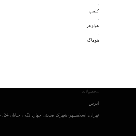
,
کلمپ
,
هولزهر
,
هوماگ
محصولات
آدرس
تهران، اسلامشهر،شهرک صنعتی چهاردانگه ، خیابان 24، بلوار صنایع جنوبی ، پلاک 30