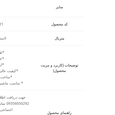
سایز
کد محصول
21
متریال
لاست
*طول 81
*عرض 3
*ارتفاع
توضیحات (کاربرد و مزیت
محصول)
*کیفیت عالی 
*ساخت ش
* مناسب ماشین 
جهت دریافت اطلاع
50292
اجتماعی ب
راهنمای محصول