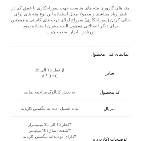
مته های گازوری مته های مناسب جهت سوراخکاری با عمق کم در
قطر زیاد میباشند و معمولا محل استفاده این نوع مته های برای
خالی کردن (سوراخکاری) سوراخ لولای درب های کابینتی و همچنین
برای دیگر اتصالاتی همچون الیت میتوان استفاده نمود
تورنادو - ابزار صنعت چوب
نمادهای فنی محصول
از قطر 15 الی 35
سایز
A * B * C
کد محصول
به بخش کاتالوگ مراجعه نمایید
متریال
بدنه استیل - دندانه تنگستن کارباید
*قطر 15 الی 35 میلیمتراز
*شفت (ساق) 10 میلیمتر
*دارای دو دندانه تنگستن کارباید
توضیحات (کاربرد و