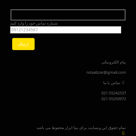
شماره تماس خود را وارد کنید
پیام الکترونیکی
nitaabzar@gmail.com
تماس با ما
021-55242537
021-55250972
تمام حقوق این وبسایت برای نیتا ابزار محفوظ می باشد