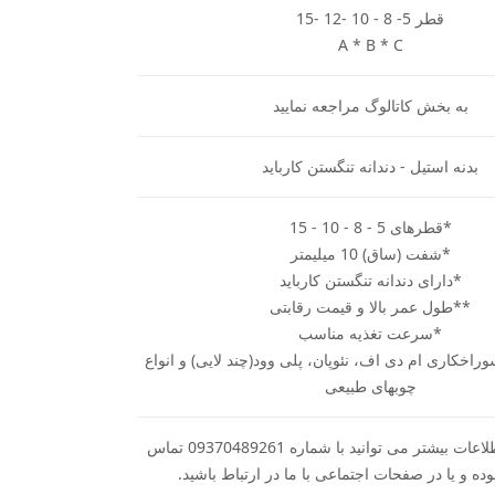
قطر 5- 8 - 10 -12 -15
A * B * C
به بخش کاتالوگ مراجعه نمایید
بدنه استیل - دندانه تنگستن کارباید
*قطرهای 5 - 8 - 10 - 15
*شفت (ساق) 10 میلیمتر
*دارای دندانه تنگستن کارباید
**طول عمر بالا و قیمت رقابتی
*سرعت تغذیه مناسب
اخکاری ام دی اف، نئوپان، پلی وود(چند لایی) و انواع
چوبهای طبیعی
جهت دریافت اطلاعات بیشتر می توانید با شماره 09370489261 تماس
ه و یا در صفحات اجتماعی با ما در ارتباط باشید.