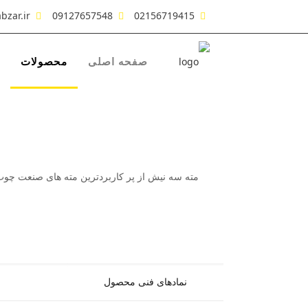
bzar.ir
09127657548
02156719415
صفحه اصلی
محصولات
مته سه نیش از پر کاربردترین مته های صنعت چوب م
نمادهای فنی محصول