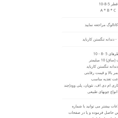
قطر 5-8-10
A * B * C
تالوگ مراجعه نمایید
- دندانه تنگستن کارباید
ی 5 -8 - 10
) 10 میلیمتر
ندانه تنگستن کارباید
 بالا و قیمت رقابتی
ت تغذیه مناسب
ی ام دی اف، نئوپان، پلی وود(چند
 انواع چوبهای طبیعی
ات بیشتر می توانید با شماره
093704 تماس حاصل فرموده و یا در صفحات