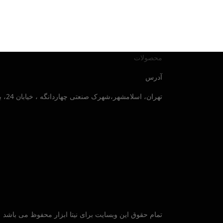
محصولات
آدرس
تهران، اسلامشهر،شهرک صنعتی چهاردانگه ، خیابان 24، بلوار صنایع جنوبی ، پلاک 30
تمام حقوق این وبسایت برای نیتا ابزار محفوظ می باشد