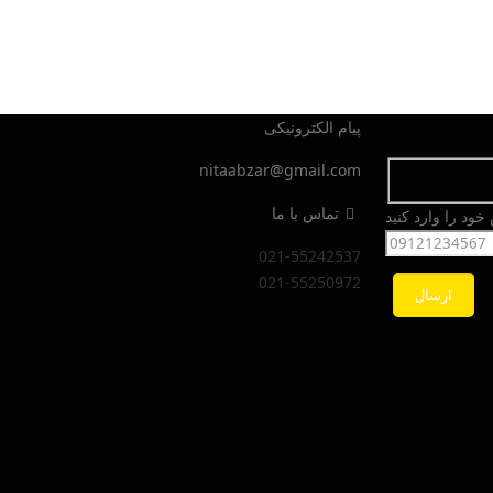
پیام الکترونیکی
nitaabzar@gmail.com
تماس با ما
ود را وارد کنید
021-55242537
021-55250972