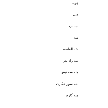
چوب
,
مبل
,
مبلمان
,
مته
,
مته الماسه
,
مته راه بدر
,
مته سه نیش
,
مته سوراخکاری
,
مته گازور