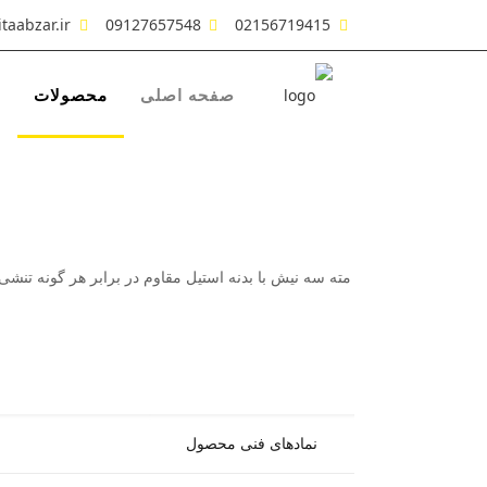
taabzar.ir
09127657548
02156719415
صفحه اصلی
محصولات
ش
مته سه نیش با بدنه استیل مقاوم در برابر هر گونه تنشی
نمادهای فنی محصول