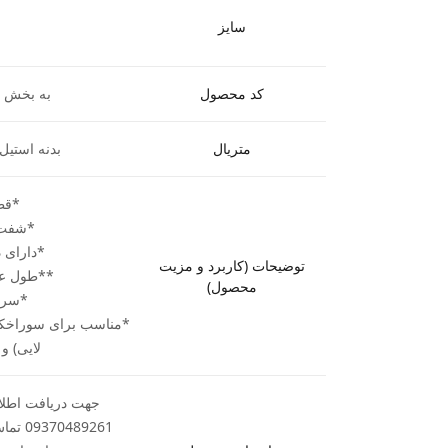
سایز
کد محصول
به بخش کا
متریال
بدنه استیل 
*قطرها
*شفت (ساق
*دارای د
توضیحات (کاربرد و مزیت
**طول عمر
محصول)
*سرع
*مناسب برای سوراخکار
لایی) و
جهت دریافت اطلاع
89261