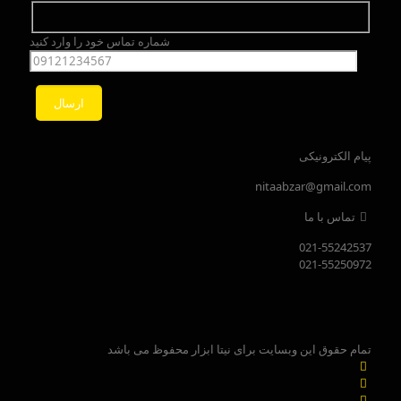
شماره تماس خود را وارد کنید
پیام الکترونیکی
nitaabzar@gmail.com
تماس با ما
021-55242537
021-55250972
تمام حقوق این وبسایت برای نیتا ابزار محفوظ می باشد