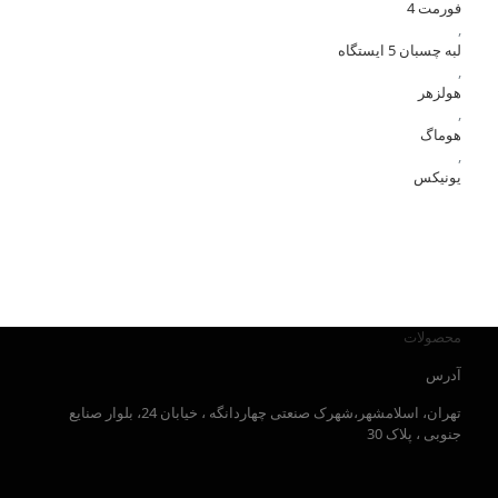
فورمت 4
,
لبه چسبان 5 ایستگاه
,
هولزهر
,
هوماگ
,
یونیکس
محصولات
آدرس
تهران، اسلامشهر،شهرک صنعتی چهاردانگه ، خیابان 24، بلوار صنایع
جنوبی ، پلاک 30