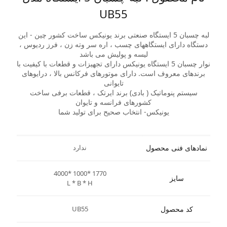
UB55
لبه چسبان 5 ایستگاه صنعتی برند یونیکس ساخت کشور چین - این
دستگاه دارای ایستگاههای چسب ، اره سر وته زن ، فرز ردیوس ،
لیسه و پولیش می باشد
نوار چسبان 5 ایستگاه یونیکس دارای تجهیزات و قطعات با کیفیت با
برندهای معروف است. دارای موتورهای فرکانس بالا ، درایوهای
تایوانی
سیستم پنوماتیک ( بادی) برند ایرتک ، قطعات برفی ساخت
کشورهای فرانسه و تایوان
یونیکس- انتخاب صحیح برای تولید شما
نمادهای فنی محصول
ندارد
4000* 1000* 1770
سایز
L * B * H
کد محصول
UB55