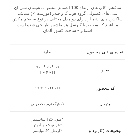
ساکشن کاپ های ارتفاع 100 اشمالز مختص ماشینهای سی ان
سی های کنسولی گروه هوماگ و فلدر (فورمت 4 ) میباشد
ساکشن های اشمالز دارای دو مدل مختلف در نوع سیستم مکش
میباشند که مطابق با کنوسل هر ماشین طراحی شده است
اشمالز - ساخت کشور آلمان
نمادهای فنی محصول
ندارد
125 * 75 * 50
سایز
L * B * H
کد محصول
10.01.12.00211
متریال
لاستیک نرم مخصوص
*طول 125 سانتیمتر
*عرض 75 میلیمتر
توضیحات (کاربرد و
*ارتفاع 50 میلیمتر