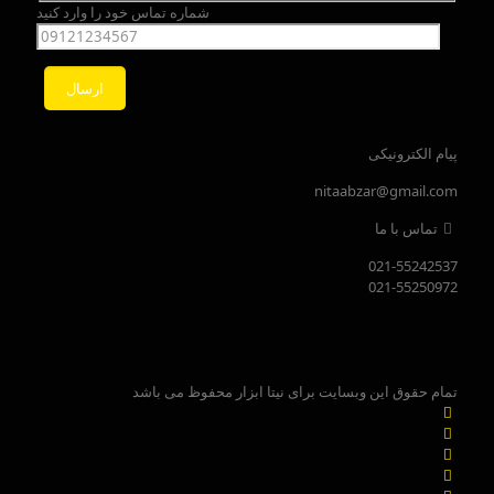
شماره تماس خود را وارد کنید
پیام الکترونیکی
nitaabzar@gmail.com
تماس با ما
021-55242537
021-55250972
تمام حقوق این وبسایت برای نیتا ابزار محفوظ می باشد