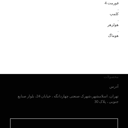
فورمت 4
,
کلمپ
,
هولزهر
,
هوماگ
محصولات
آدرس
تهران، اسلامشهر،شهرک صنعتی چهاردانگه ، خیابان 24، بلوار صنایع
جنوبی ، پلاک 30