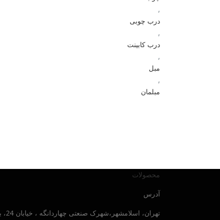
,
درب چوبی
,
درب کابینت
,
مبل
,
مبلمان
محصولات
آدرس
تهران، اسلامشهر،شهرک صنعتی چهاردانگه ، خیابان 24، بلوار صنایع جنوبی ، پلاک 30