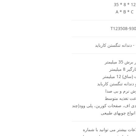
35 * 8 * 12
A * B * C
T123508-93
- دندانه تنگستن کارباید
 35 میلیمتر
یر 8 میلیمتر
) 12 میلیمتر
دندانه تنگستن کارباید
ش نرم و بی صدا
ت تغذیه متوسط
ی اف، صفحات کورین، پلی وود(چند
 انواع چوبهای طبیعی
ات بیشتر می توانید با شماره