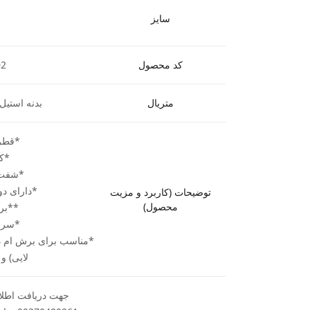
سایز
کد محصول
02
متریال
بدنه استیل 
*قطر برش
*کارگ
*شفت (ساق
*دارای دو 
توضیحات (کاربرد و مزیت
محصول)
**بر
*سرع
*مناسب برای برش ام د
لایی) و
جهت دریافت اطلاع