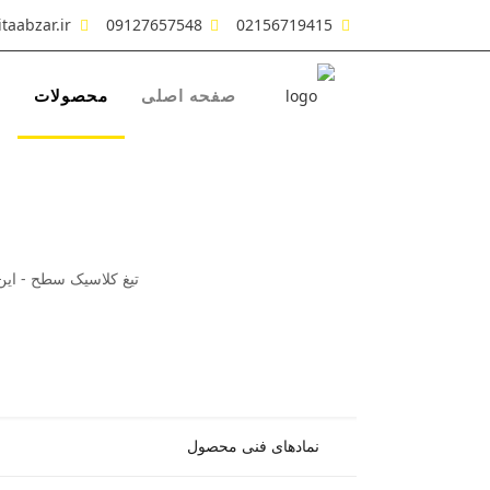
taabzar.ir
09127657548
02156719415
صفحه اصلی
محصولات
ش
تیغ کلاسیک سطح - ای
نمادهای فنی محصول