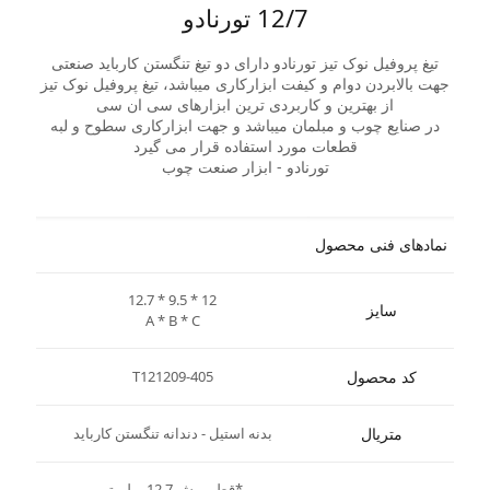
12/7 تورنادو
تیغ پروفیل نوک تیز تورنادو دارای دو تیغ تنگستن کارباید صنعتی
جهت بالابردن دوام و کیفت ابزارکاری میباشد، تیغ پروفیل نوک تیز
از بهترین و کاربردی ترین ابزارهای سی ان سی
در صنایع چوب و مبلمان میباشد و جهت ابزارکاری سطوح و لبه
قطعات مورد استفاده قرار می گیرد
تورنادو - ابزار صنعت چوب
نمادهای فنی محصول
12.7 * 9.5 * 12
سایز
A * B * C
کد محصول
T121209-405
متریال
بدنه استیل - دندانه تنگستن کارباید
*قطر برش 12.7 میلیمتر