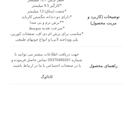
*کارگیر 9.5 میلیمتر
*شفت (ساق) 12 میلیمتر
توضیحات (کاربرد و
*دارای دو دندانه تنگستن کارباید
**برش نرم و بی صدا
مزیت محصول)
*سرعت تغذیه متوسط
*مناسب برای برش ام دی اف، صفحات کورین،
پلی وود(چند لایی) و انواع چوبهای طبیعی
جهت دریافت اطلاعات بیشتر می توانید با
شماره 09370489261 تماس حاصل فرموده و
راهنمای محصول
یا در صفحات اجتماعی با ما در ارتباط باشید.
کاتالوگ