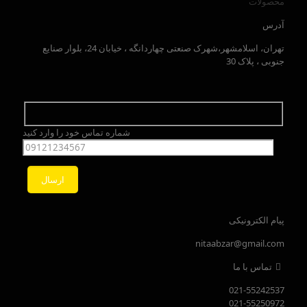
محصولات
آدرس
تهران، اسلامشهر،شهرک صنعتی چهاردانگه ، خیابان 24، بلوار صنایع
جنوبی ، پلاک 30
شماره تماس خود را وارد کنید
پیام الکترونیکی
nitaabzar@gmail.com
تماس با ما
021-55242537
021-55250972