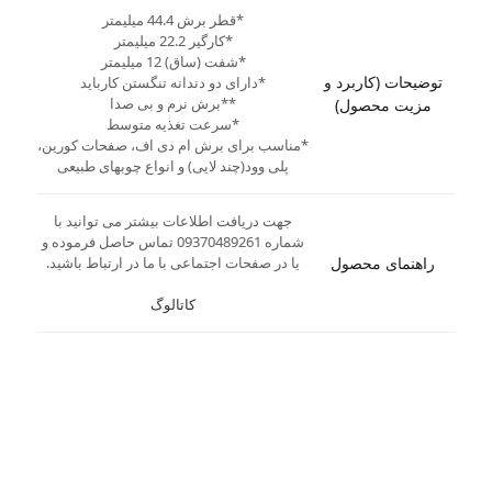
*قطر برش 44.4 میلیمتر
*کارگیر 22.2 میلیمتر
*شفت (ساق) 12 میلیمتر
توضیحات (کاربرد و
*دارای دو دندانه تنگستن کارباید
**برش نرم و بی صدا
مزیت محصول)
*سرعت تغذیه متوسط
*مناسب برای برش ام دی اف، صفحات کورین،
پلی وود(چند لایی) و انواع چوبهای طبیعی
جهت دریافت اطلاعات بیشتر می توانید با
شماره 09370489261 تماس حاصل فرموده و
راهنمای محصول
یا در صفحات اجتماعی با ما در ارتباط باشید.
کاتالوگ