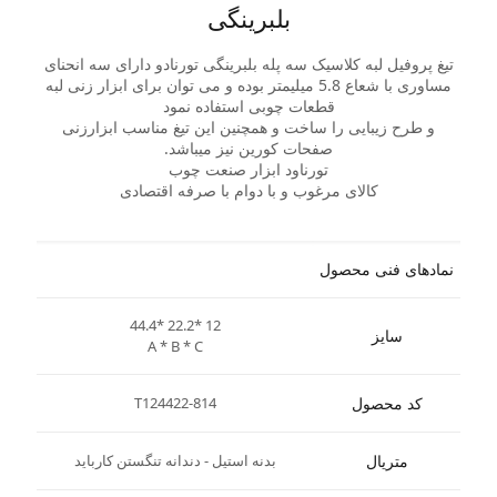
بلبرینگی
تیغ پروفیل لبه کلاسیک سه پله بلبرینگی تورنادو دارای سه انحنای
مساوری با شعاع 5.8 میلیمتر بوده و می توان برای ابزار زنی لبه
قطعات چوبی استفاده نمود
و طرح زیبایی را ساخت و همچنین این تیغ مناسب ابزارزنی
صفحات کورین نیز میباشد.
تورناود ابزار صنعت چوب
کالای مرغوب و با دوام با صرفه اقتصادی
نمادهای فنی محصول
44.4* 22.2* 12
سایز
A * B * C
کد محصول
T124422-814
متریال
بدنه استیل - دندانه تنگستن کارباید