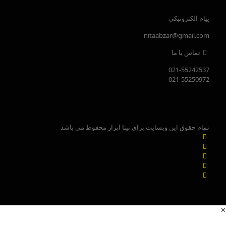
پیام الکترونیکی
nitaabzar@gmail.com
تماس با ما
021-55242537
021-55250972
تمام حقوق این وبسایت برای نیتا ابزار محفوظ می باشد
✕