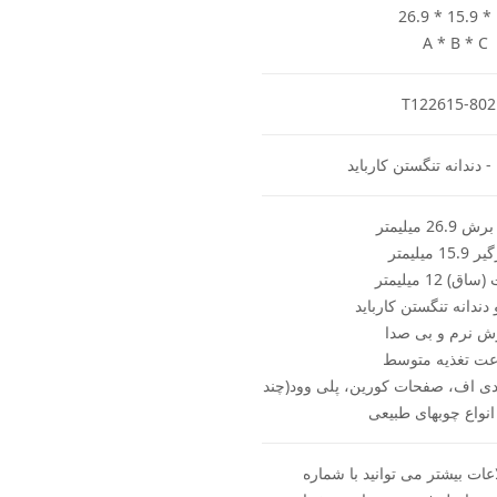
26.9 * 15.9 *
A * B * C
T122615-80
- دندانه تنگستن کارباید
26 میلیمتر
15 میلیمتر
) 12 میلیمتر
دندانه تنگستن کارباید
ش نرم و بی صدا
ت تغذیه متوسط
ی اف، صفحات کورین، پلی وود(چند
 انواع چوبهای طبیعی
ات بیشتر می توانید با شماره