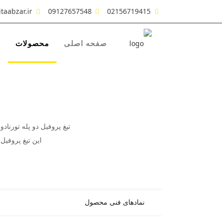
taabzar.ir
09127657548
02156719415
صفحه اصلی
محصولات
ش
تیغ پروفیل دو پله تورن
این تیغ پروفیل دوپله دا
نمادهای فنی محصول