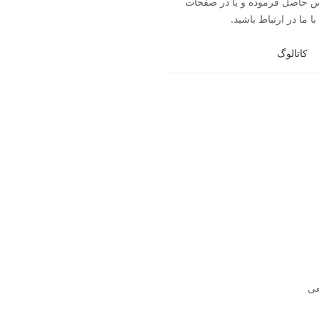
093704 تماس حاصل فرموده و یا در صفحات
ا ما در ارتباط باشید.
کاتالوگ
عی