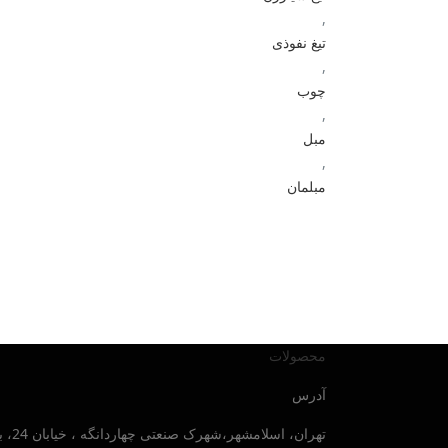
,
تیغ نفوذی
,
چوب
,
مبل
,
مبلمان
محصولات
آدرس
تهران، اسلامشهر،شهرک صنعتی چهاردانگه ، خیابان 24، بلوار صنایع جنوبی ، پلاک 30