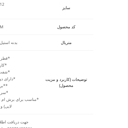
 12
سایز
کد محصول
2M
متریال
بدنه استیل 
*قطر برش .9
*کارگیر .9
*شفت (ساق
*دارای دو 
توضیحات (کاربرد و مزیت
محصول)
**بر
*سرع
*مناسب برای برش ام د
لایی) و
جهت دریافت اطلاع