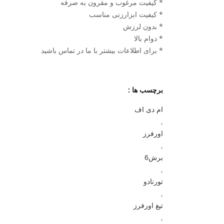
* کیفیت مرغوب و مقرون به صرفه
* کیفیت ابزارزنی مناسب
* بدون لرزش
* دوام بالا
* برای اطلاعات بیشتر با ما در تماس باشید
برچسب ها :
ام دی اف
,
اورفرز
,
برش6
,
تورنادو
,
تیغ اورفرز
,