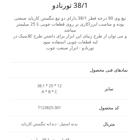
38/1 تورنادو
تیغ وی 90 درجه قطر 38/1 دارای دو تیغ تنگستن کارباید صنعتی
بوده و مناسب ابزراکاری بر روی قطعات چوبی تا 25 میلیمتر
میباشد
و می توان از طرح زیبای این ابزار برای داشتن طرح کلاسیک در
لبه قطعات چوبی استفاده نمود
تورنادو - ابزار صنعت چوب
نمادهای فنی محصول
38.1 * 25 * 12
سایز
A * B * C
کد محصول
T123825-301
متریال
بدنه استیل - دندانه تنگستن کارباید
*قطر برش 38.1 میلیمتر