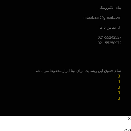
پیام الکترونیکی
nitaabzar@gmail.com
تماس با ما
021-55242537
021-55250972
تمام حقوق این وبسایت برای نیتا ابزار محفوظ می باشد
✕
ورود