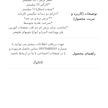
*کارگیر 25 میلیمتر
*شفت (ساق) 12 میلیمتر
توضیحات (کاربرد و
*دارای دو دندانه تنگستن کارباید
**برش نرم و بی صدا
مزیت محصول)
*سرعت تغذیه متوسط
*مناسب برای برش ام دی اف، صفحات کورین،
پلی وود(چند لایی) و انواع چوبهای طبیعی
جهت دریافت اطلاعات بیشتر می توانید با
شماره 09370489261 تماس حاصل فرموده و
راهنمای محصول
یا در صفحات اجتماعی با ما در ارتباط باشید.
کاتالوگ