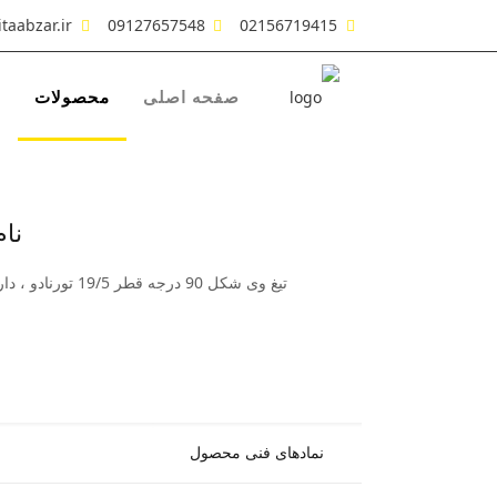
taabzar.ir
09127657548
02156719415
صفحه اصلی
محصولات
ش
نام 
تیغ وی شکل 90 درجه قطر 19/5 تورنادو ، دارای دو تیغ تنگستن کارباید صنعتی با دوام بالا میباشد که جهت ابزارکاری لبه قطعات کار و سطوح مورد استفاده قرار می گیرد
نمادهای فنی محصول