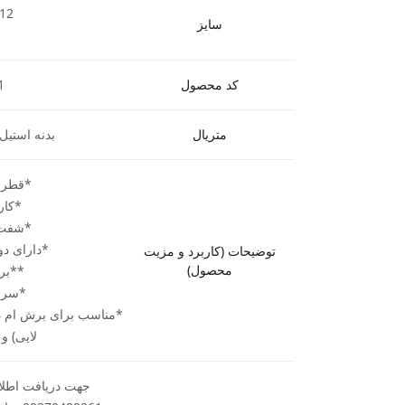
 12
سایز
کد محصول
1
متریال
بدنه استیل 
*قطر برش .5
*کارگیر .5
*شفت (ساق
*دارای دو 
توضیحات (کاربرد و مزیت
محصول)
**بر
*سرع
*مناسب برای برش ام د
لایی) و
جهت دریافت اطلاع