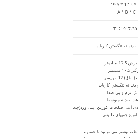
19.5 * 17.5 *
A * B * C
T121917-30
- دندانه تنگستن کارباید
19 میلیمتر
17 میلیمتر
) 12 میلیمتر
دندانه تنگستن کارباید
ش نرم و بی صدا
ت تغذیه متوسط
ی اف، صفحات کورین، پلی وود(چند
 انواع چوبهای طبیعی
ات بیشتر می توانید با شماره