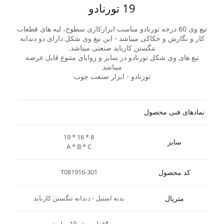
19 تورنادو
تیغ وی 60 درجه تورنادو مناسب ابزارکاری سطوح، لبه های قطعات
کار و نگارش و حکاکی میباشد - این تیغ وی شکل دارای دو دندانه
تنگستن کارباید صنعتی میباشد.
تیغ های وی شکل تورنادو در سایز و زوایای متنوع قابل عرضه
میباشد
تورنادو - ابزار صنعت چوب
نمادهای فنی محصول
19 * 16 * 8
سایز
A * B * C
کد محصول
T081916-301
متریال
بدنه استیل - دندانه تنگستن کارباید
*قطر برش 19 میلیمتر