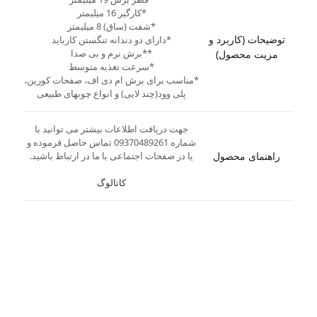
*کارگیر 16 میلیمتر
*شفت (ساق) 8 میلیمتر
توضیحات (کاربرد و
*دارای دو دندانه تنگستن کارباید
**برش نرم و بی صدا
مزیت محصول)
*سرعت تغذیه متوسط
*مناسب برای برش ام دی اف، صفحات کورین،
پلی وود(چند لایی) و انواع چوبهای طبیعی
جهت دریافت اطلاعات بیشتر می توانید با
شماره 09370489261 تماس حاصل فرموده و
راهنمای محصول
یا در صفحات اجتماعی با ما در ارتباط باشید.
کاتالوگ