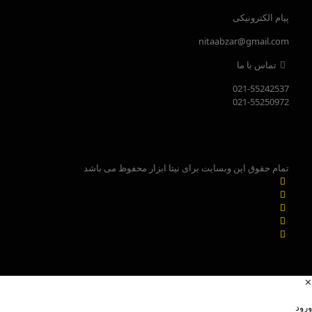
پیام الکترونیکی
nitaabzar@gmail.com
تماس با ما
021-55242537
021-55250972
تمام حقوق این وبسایت برای نیتا ابزار محفوظ می باشد
✕
ورود