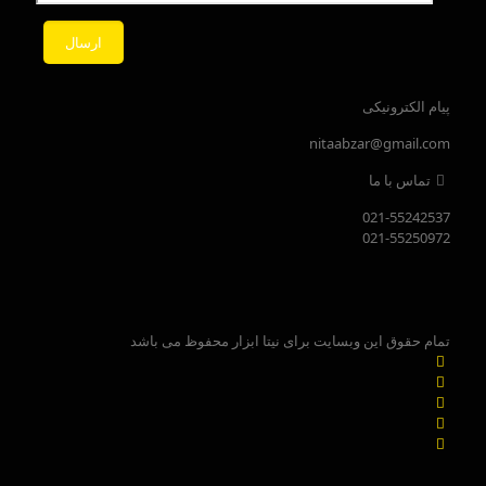
پیام الکترونیکی
nitaabzar@gmail.com
تماس با ما
021-55242537
021-55250972
تمام حقوق این وبسایت برای نیتا ابزار محفوظ می باشد