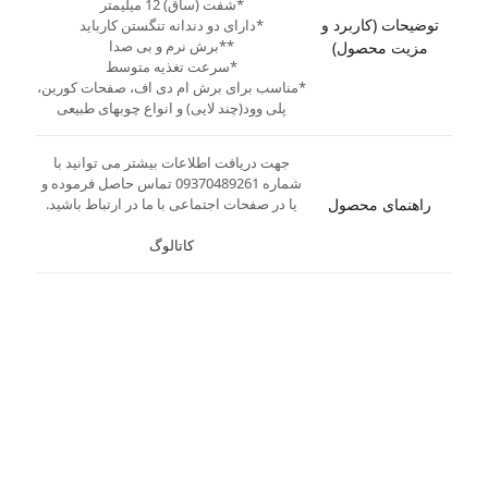
*شفت (ساق) 12 میلیمتر
توضیحات (کاربرد و
*دارای دو دندانه تنگستن کارباید
**برش نرم و بی صدا
مزیت محصول)
*سرعت تغذیه متوسط
*مناسب برای برش ام دی اف، صفحات کورین،
پلی وود(چند لایی) و انواع چوبهای طبیعی
جهت دریافت اطلاعات بیشتر می توانید با
شماره 09370489261 تماس حاصل فرموده و
راهنمای محصول
یا در صفحات اجتماعی با ما در ارتباط باشید.
کاتالوگ