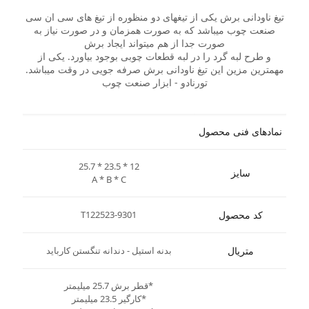
تیغ ناودانی برش یکی از تیغهای دو منظوره از تیغ های سی ان سی
صنعت چوب میباشد که به صورت همزمان و در صورت نیاز به
صورت جدا از هم میتواند ایجاد برش
و طرح لبه گرد را در لبه قطعات چوبی بوجود بیاورد. یکی از
مهمترین مزین این تیغ ناودانی برش صرفه جویی در وقت میباشد.
تورنادو - ابزار صنعت چوب
نمادهای فنی محصول
25.7 * 23.5 * 12
سایز
A * B * C
کد محصول
T122523-9301
متریال
بدنه استیل - دندانه تنگستن کارباید
*قطر برش 25.7 میلیمتر
*کارگیر 23.5 میلیمتر