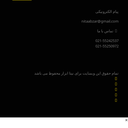
پیام الکترونیکی
nitaabzar@gmail.com
تماس با ما
021-55242537
021-55250972
تمام حقوق این وبسایت برای نیتا ابزار محفوظ می باشد
✕