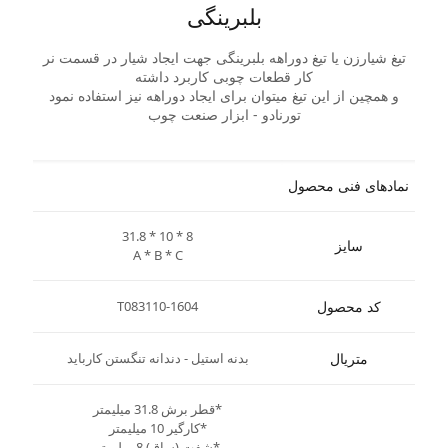
بلبرینگی
تیغ شیارزن یا تیغ دوراهه بلبرینگی جهت ایجاد شیار در قسمت نر
کار قطعات چوبی کاربرد داشته
و همچین از این تیغ میتوان برای ایجاد دوراهه نیز استفاده نمود
تورنادو - ابزار صنعت چوب
نمادهای فنی محصول
31.8 * 10 * 8
سایز
A * B * C
کد محصول
T083110-1604
متریال
بدنه استیل - دندانه تنگستن کارباید
*قطر برش 31.8 میلیمتر
*کارگیر 10 میلیمتر
*شفت (ساق) 8 میلیمتر