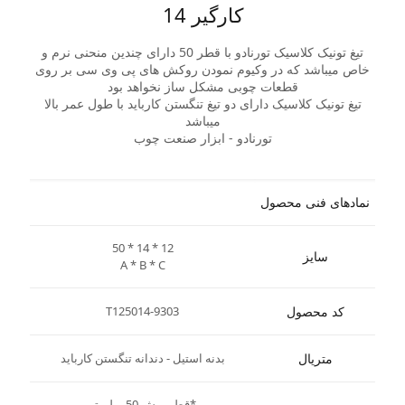
کارگیر 14
تیغ تونیک کلاسیک تورنادو با قطر 50 دارای چندین منحنی نرم و
خاص میباشد که در وکیوم نمودن روکش های پی وی سی بر روی
قطعات چوبی مشکل ساز نخواهد بود
تیغ تونیک کلاسیک دارای دو تیغ تنگستن کارباید با طول عمر بالا
میباشد
تورنادو - ابزار صنعت چوب
نمادهای فنی محصول
50 * 14 * 12
سایز
A * B * C
کد محصول
T125014-9303
متریال
بدنه استیل - دندانه تنگستن کارباید
*قطر برش 50 میلیمتر