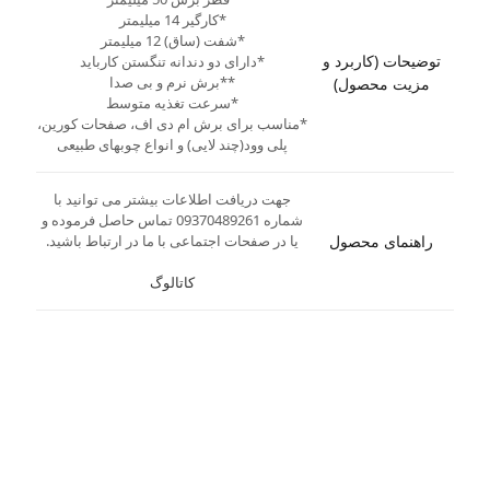
*کارگیر 14 میلیمتر
*شفت (ساق) 12 میلیمتر
توضیحات (کاربرد و
*دارای دو دندانه تنگستن کارباید
**برش نرم و بی صدا
مزیت محصول)
*سرعت تغذیه متوسط
*مناسب برای برش ام دی اف، صفحات کورین،
پلی وود(چند لایی) و انواع چوبهای طبیعی
جهت دریافت اطلاعات بیشتر می توانید با
شماره 09370489261 تماس حاصل فرموده و
راهنمای محصول
یا در صفحات اجتماعی با ما در ارتباط باشید.
کاتالوگ