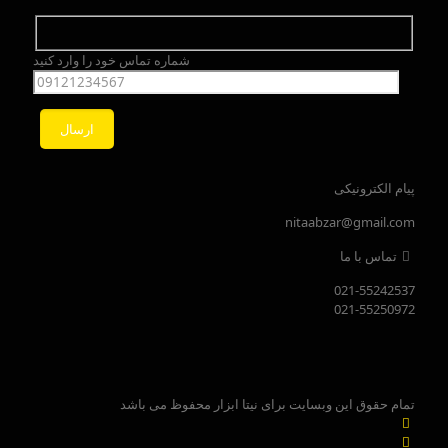
شماره تماس خود را وارد کنید
پیام الکترونیکی
nitaabzar@gmail.com
تماس با ما
021-55242537
021-55250972
تمام حقوق این وبسایت برای نیتا ابزار محفوظ می باشد