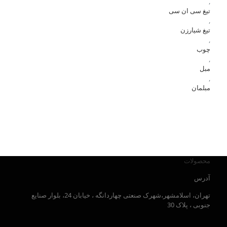
,
تیغ سی ان سی
,
تیغ شیارزن
,
چوب
,
مبل
,
مبلمان
محصولات
آدرس
تهران، اسلامشهر،شهرک صنعتی چهاردانگه ، خیابان 24، بلوار صنایع
جنوبی ، پلاک 30