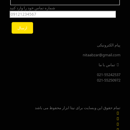
شماره تماس خود را وارد کنید
پیام الکترونیکی
nitaabzar@gmail.com
تماس با ما
021-55242537
021-55250972
تمام حقوق این وبسایت برای نیتا ابزار محفوظ می باشد