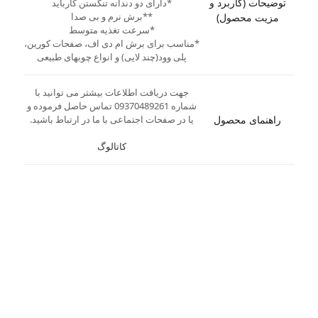
توضیحات (کاربرد و
*دارای دو دندانه تنگستن کارباید
**برش نرم و بی صدا
مزیت محصول)
*سرعت تغذیه متوسط
*مناسب برای برش ام دی اف، صفحات کورین،
پلی وود(چند لایی) و انواع چوبهای طبیعی
جهت دریافت اطلاعات بیشتر می توانید با
شماره 09370489261 تماس حاصل فرموده و
راهنمای محصول
یا در صفحات اجتماعی با ما در ارتباط باشید.
کاتالوگ