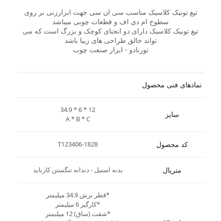
تیغ تونیک کلاسیک مناسب سی ان سی جهت ابزارزنی بر روی
سطوح ام دی اف و قطعات چوبی میباشد
تیغ تونیک کلاسیک دارای دو انحنای کوچک و بزرگ است که می
تواند خالق طراحی های زیبا باشد
تورنادو - ابزار صنعت چوب
نمادهای فنی محصول
34.9 * 6 * 12
سایز
A * B * C
کد محصول
T123406-1828
متریال
بدنه استیل - دندانه تنگستن کارباید
*قطر برش 34.9 میلیمتر
*کارگیر 6 میلیمتر
*شفت (ساق) 12 میلیمتر