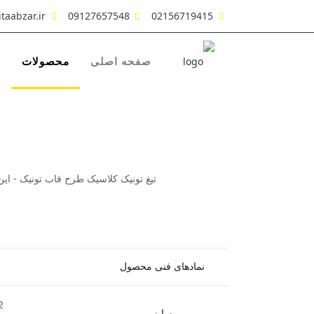
taabzar.ir
09127657548
02156719415
صفحه اصلی
محصولات
ش
تیغ تونیک کلاسیک طرح قاب تونیک - ای
نمادهای فنی محصول
2
سایز