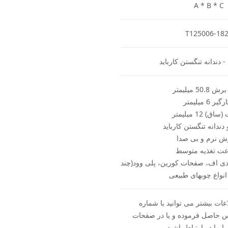
A * B * C
T125006-18
- دندانه تنگستن کارباید
50 میلیمتر
یر 6 میلیمتر
) 12 میلیمتر
دندانه تنگستن کارباید
ش نرم و بی صدا
ت تغذیه متوسط
ی اف، صفحات کورین، پلی وود(چند
 انواع چوبهای طبیعی
ات بیشتر می توانید با شماره
093704 تماس حاصل فرموده و یا در صفحات
ا ما در ارتباط باشید.