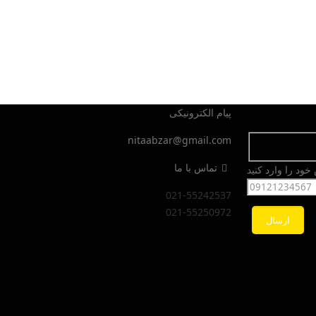
پیام الکترونیکی
nitaabzar@gmail.com
تماس با ما
ود را وارد کنید
021-55242537
021-55250972