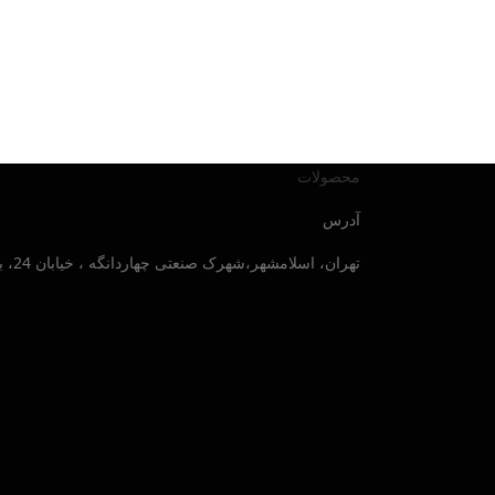
محصولات
آدرس
تهران، اسلامشهر،شهرک صنعتی چهاردانگه ، خیابان 24، بلوار صنایع جنوبی ، پلاک 30