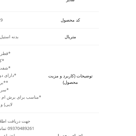
کد محصول
29
متریال
بدنه استیل 
*قطر برش .8
*کارگ
*شفت (ساق
*دارای دو 
توضیحات (کاربرد و مزیت
محصول)
**بر
*سرع
*مناسب برای برش ام د
لایی) و
جهت دریافت اطلاع
89261
راهنمای محصول
اجتماعی ب