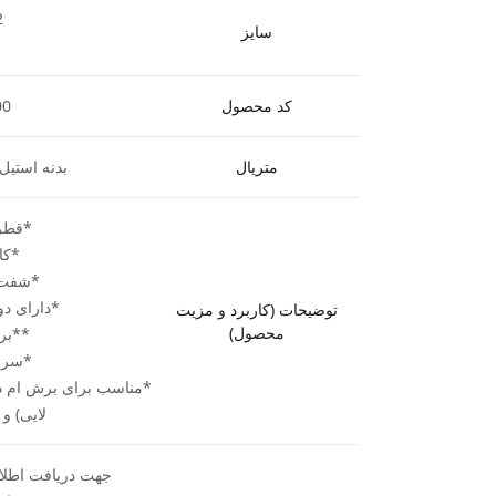
2
سایز
کد محصول
00
متریال
بدنه استیل 
*قطر برش
*کارگیر
*شفت (ساق
*دارای دو 
توضیحات (کاربرد و مزیت
محصول)
**بر
*سرع
*مناسب برای برش ام د
لایی) و
جهت دریافت اطلاع