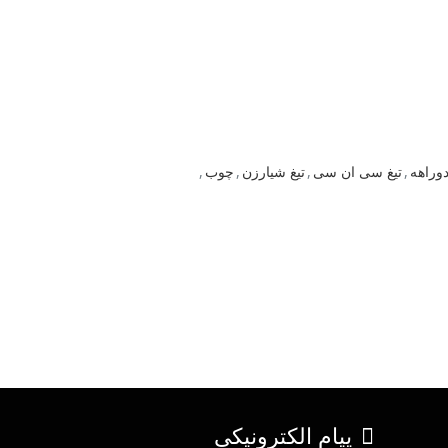
دوراهه
,
تیغ سی ان سی
,
تیغ شیارزن
,
چوب
,
پیام الکترونیکی