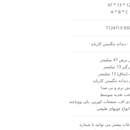
47 * 13 * 1
A * B * C
T124713-93
- دندانه تنگستن کارباید
 47 میلیمتر
 13 میلیمتر
) 12 میلیمتر
دندانه تنگستن کارباید
ش نرم و بی صدا
ت تغذیه متوسط
ی اف، صفحات کورین، پلی وود(چند
 انواع چوبهای طبیعی
ات بیشتر می توانید با شماره