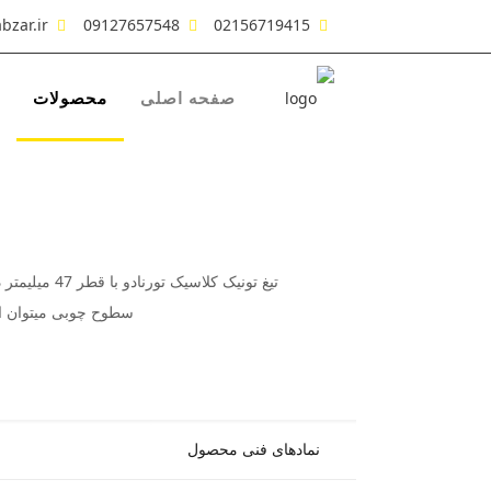
bzar.ir
09127657548
02156719415
صفحه اصلی
محصولات
تیغ تونیک کلاسیک تورنادو با قطر 47 میلیمتر دارای دو تیغ تنگستن کارباید و بدنه استیل مقاوم در برابر لرزش بوده و از این تیغ برای ایجاد نقش های طرح کلاسیک بر روی
سطوح چوبی میتوان اس
نمادهای فنی محصول