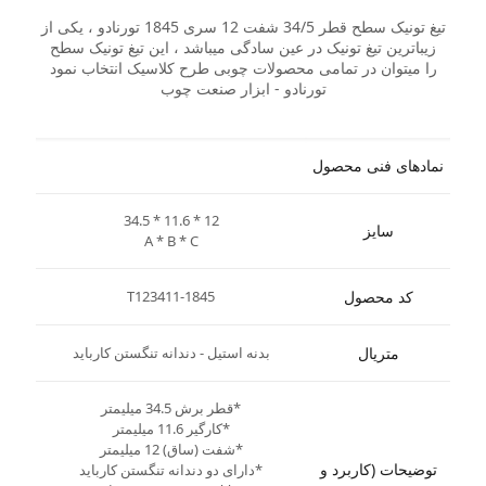
تیغ تونیک سطح قطر 34/5 شفت 12 سری 1845 تورنادو ، یکی از
زیباترین تیغ تونیک در عین سادگی میباشد ، این تیغ تونیک سطح
را میتوان در تمامی محصولات چوبی طرح کلاسیک انتخاب نمود
تورنادو - ابزار صنعت چوب
نمادهای فنی محصول
34.5 * 11.6 * 12
سایز
A * B * C
کد محصول
T123411-1845
متریال
بدنه استیل - دندانه تنگستن کارباید
*قطر برش 34.5 میلیمتر
*کارگیر 11.6 میلیمتر
*شفت (ساق) 12 میلیمتر
توضیحات (کاربرد و
*دارای دو دندانه تنگستن کارباید