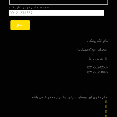
شماره تماس خود را وارد کنید
پیام الکترونیکی
nitaabzar@gmail.com
تماس با ما
021-55242537
021-55250972
تمام حقوق این وبسایت برای نیتا ابزار محفوظ می باشد