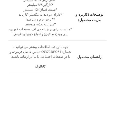
*کارگیر 8/5 میلیمتر
*شفت (ساق) 12 میلیمتر
توضیحات (کاربرد و
*دارای دو دندانه تنگستن کارباید
**برش نرم و بی صدا
مزیت محصول)
*سرعت تغذیه متوسط
*مناسب برای برش ام دی اف، صفحات کورین،
پلی وود(چند لایی) و انواع چوبهای طبیعی
جهت دریافت اطلاعات بیشتر می توانید با
شماره 09370489261 تماس حاصل فرموده و
راهنمای محصول
یا در صفحات اجتماعی با ما در ارتباط باشید.
کاتالوگ