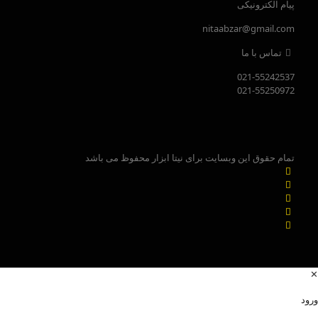
پیام الکترونیکی
nitaabzar@gmail.com
تماس با ما
021-55242537
021-55250972
تمام حقوق این وبسایت برای نیتا ابزار محفوظ می باشد
✕
ورود