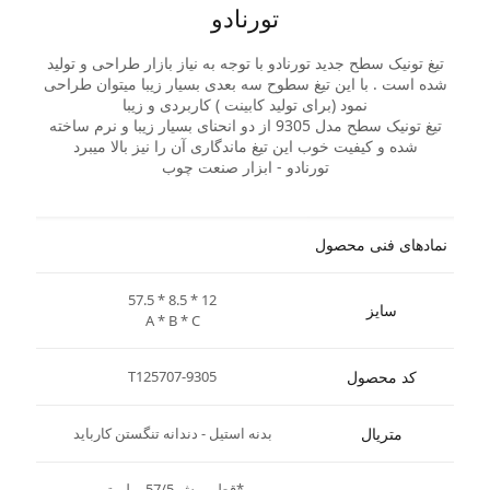
تورنادو
تیغ تونیک سطح جدید تورنادو با توجه به نیاز بازار طراحی و تولید
شده است . با این تیغ سطوح سه بعدی بسیار زیبا میتوان طراحی
نمود (برای تولید کابینت ) کاربردی و زیبا
تیغ تونیک سطح مدل 9305 از دو انحنای بسیار زیبا و نرم ساخته
شده و کیفیت خوب این تیغ ماندگاری آن را نیز بالا میبرد
تورنادو - ابزار صنعت چوب
نمادهای فنی محصول
57.5 * 8.5 * 12
سایز
A * B * C
کد محصول
T125707-9305
متریال
بدنه استیل - دندانه تنگستن کارباید
*قطر برش 57/5 میلیمتر