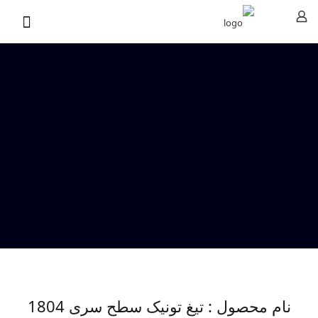
نام محصول : تیغ تونیک سطح سری 1804