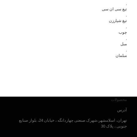
,
تیغ سی ان سی
,
تیغ شیارزن
,
چوب
,
مبل
,
مبلمان
محصولات
آدرس
تهران، اسلامشهر،شهرک صنعتی چهاردانگه ، خیابان 24، بلوار صنایع
جنوبی ، پلاک 30