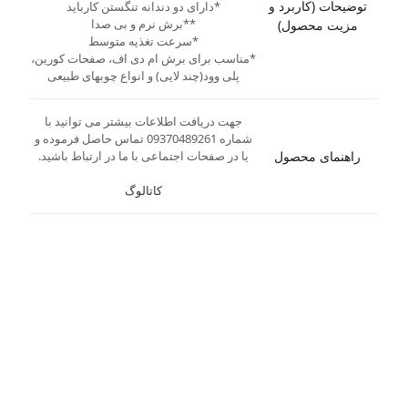
توضیحات (کاربرد و
*دارای دو دندانه تنگستن کارباید
**برش نرم و بی صدا
مزیت محصول)
*سرعت تغذیه متوسط
*مناسب برای برش ام دی اف، صفحات کورین،
پلی وود(چند لایی) و انواع چوبهای طبیعی
جهت دریافت اطلاعات بیشتر می توانید با
شماره 09370489261 تماس حاصل فرموده و
راهنمای محصول
یا در صفحات اجتماعی با ما در ارتباط باشید.
کاتالوگ