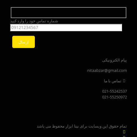
شماره تماس خود را وارد کنید
پیام الکترونیکی
nitaabzar@gmail.com
تماس با ما
021-55242537
021-55250972
تمام حقوق این وبسایت برای نیتا ابزار محفوظ می باشد