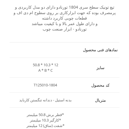
تیغ تونیک سطح سری 1804 تورنادو دارای دو مدل کاربردی و
پرمصرف بوده که جهت ابزارکاری بر روی سطوح ام دی اف و
قطعات چوبی کاربرد داشته
و دارای طول عمر بالا و با کیفیت میباشد
تورنادو - ابزار صنعت چوب
نمادهای فنی محصول
50.8 * 10.3 * 12
سایز
A * B * C
کد محصول
T125010-1804
متریال
بدنه استیل - دندانه تنگستن کارباید
*قطر برش 50.8 میلیمتر
*کارگیر 10.3 میلیمتر
*شفت (ساق) 12 میلیمتر