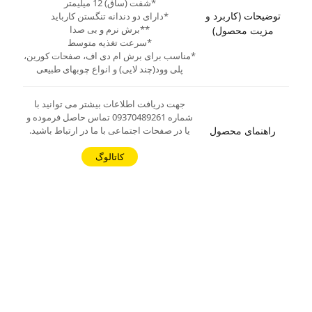
*شفت (ساق) 12 میلیمتر
توضیحات (کاربرد و
*دارای دو دندانه تنگستن کارباید
**برش نرم و بی صدا
مزیت محصول)
*سرعت تغذیه متوسط
*مناسب برای برش ام دی اف، صفحات کورین،
پلی وود(چند لایی) و انواع چوبهای طبیعی
جهت دریافت اطلاعات بیشتر می توانید با
شماره 09370489261 تماس حاصل فرموده و
راهنمای محصول
یا در صفحات اجتماعی با ما در ارتباط باشید.
کاتالوگ