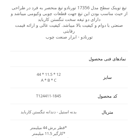
تیغ توینک سطح مدل 17356 تورنادو تیغ منحصر به فرد در طراحی
از حیث مناسب بودن این تیغ جهت قطعات چوبی وکیومی میباشد و
دارای دو تیغه سخت تنگستن کارباید
صنعتی با دوام و کیفیت بالا میباشد. کیفیت عالی و ارائه قیمت
رقابتی
تورنادو - ابزار صنعت چوب
نمادهای فنی محصول
44 * 11.5 * 12
سایز
A * B * C
کد محصول
T124411-1845
متریال
بدنه استیل - دندانه تنگستن کارباید
*قطر برش 44 میلیمتر
*کارگیر 11.5 میلیمتر