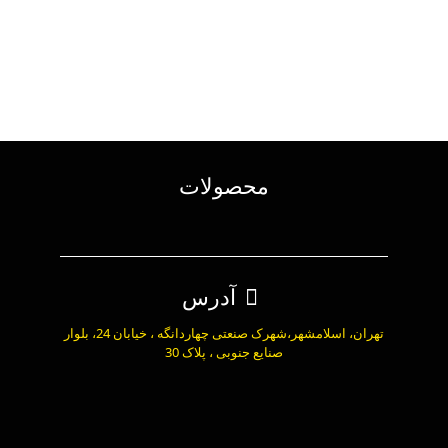
محصولات
آدرس
تهران، اسلامشهر،شهرک صنعتی چهاردانگه ، خیابان 24، بلوار
صنایع جنوبی ، پلاک 30