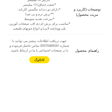
*شفت (ساق) 12 میلیمتر
توضیحات (کاربرد و
*دارای دو دندانه تنگستن کارباید
**برش نرم و بی صدا
مزیت محصول)
*سرعت تغذیه متوسط
*مناسب برای برش ام دی اف، صفحات کورین،
پلی وود(چند لایی) و انواع چوبهای طبیعی
جهت دریافت اطلاعات بیشتر می توانید با
شماره 09370489261 تماس حاصل فرموده و
راهنمای محصول
یا در صفحات اجتماعی با ما در ارتباط باشید.
کاتالوگ