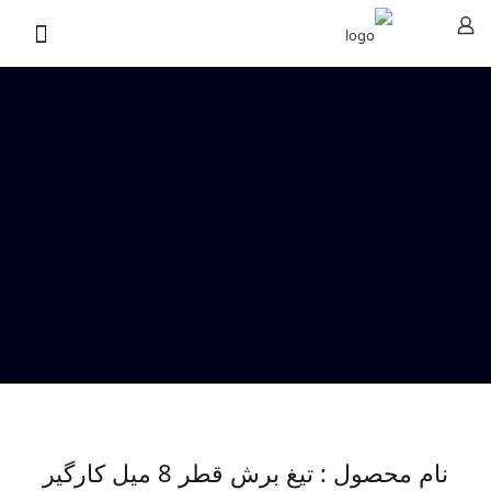
نام محصول : تیغ برش قطر 8 میل کارگیر