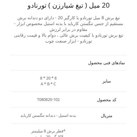
20 میل ( تیغ شیارزن ) تورنادو
تیغ برش 8 میل تورنادو با کارگیر 20 - دارای دو دندانه برش
مستقیم از جنس تنگستن کارباید با بدنه استیل مخصوص ابزار -
مقاوم در برابر لرزش
تیغ برش تورنادو با کیفیت برش عالی ، دوام بالا و قیمت رقابتی
تورنادو - ابزار صنعت چوب
نمادهای فنی محصول
8 * 20 * 8
سایز
A * B * C
کد محصول
T080820-102
متریال
بدنه استیل - دندانه تنگستن کارباید
*قطر برش 8 میلیمتر
*کارگیر 20 میلیمتر