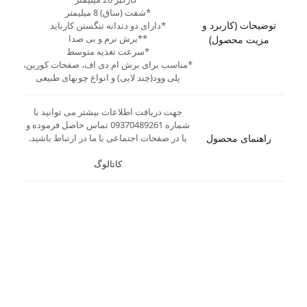
*شفت (ساق) 8 میلیمتر
توضیحات (کاربرد و
*دارای دو دندانه تنگستن کارباید
**برش نرم و بی صدا
مزیت محصول)
*سرعت تغذیه متوسط
*مناسب برای برش ام دی اف، صفحات کورین،
پلی وود(چند لایی) و انواع چوبهای طبیعی
جهت دریافت اطلاعات بیشتر می توانید با
شماره 09370489261 تماس حاصل فرموده و
راهنمای محصول
یا در صفحات اجتماعی با ما در ارتباط باشید.
کاتالوگ