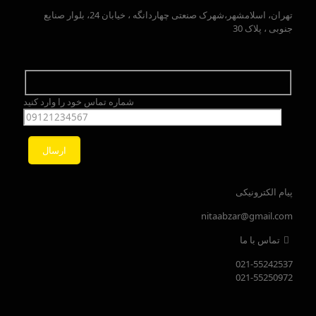
تهران، اسلامشهر،شهرک صنعتی چهاردانگه ، خیابان 24، بلوار صنایع
جنوبی ، پلاک 30
شماره تماس خود را وارد کنید
پیام الکترونیکی
nitaabzar@gmail.com
تماس با ما
021-55242537
021-55250972