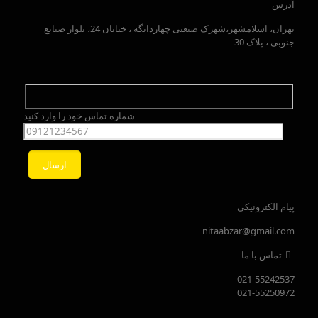
آدرس
تهران، اسلامشهر،شهرک صنعتی چهاردانگه ، خیابان 24، بلوار صنایع
جنوبی ، پلاک 30
شماره تماس خود را وارد کنید
پیام الکترونیکی
nitaabzar@gmail.com
تماس با ما
021-55242537
021-55250972