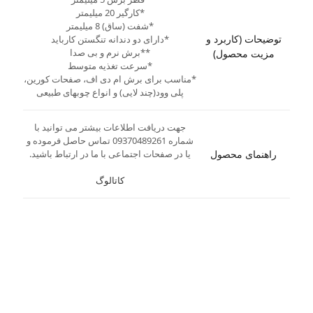
*کارگیر 20 میلیمتر
*شفت (ساق) 8 میلیمتر
توضیحات (کاربرد و
*دارای دو دندانه تنگستن کارباید
**برش نرم و بی صدا
مزیت محصول)
*سرعت تغذیه متوسط
*مناسب برای برش ام دی اف، صفحات کورین،
پلی وود(چند لایی) و انواع چوبهای طبیعی
جهت دریافت اطلاعات بیشتر می توانید با
شماره 09370489261 تماس حاصل فرموده و
راهنمای محصول
یا در صفحات اجتماعی با ما در ارتباط باشید.
کاتالوگ