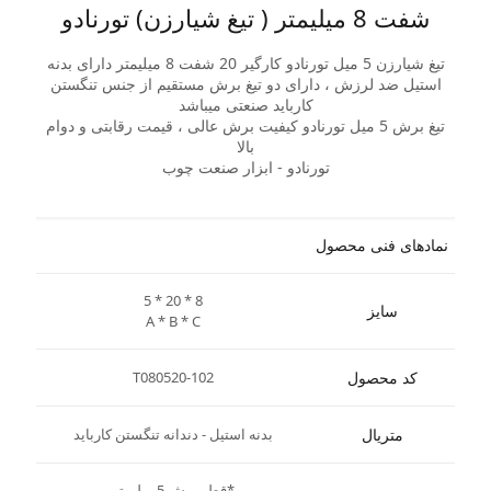
شفت 8 میلیمتر ( تیغ شیارزن) تورنادو
تیغ شیارزن 5 میل تورنادو کارگیر 20 شفت 8 میلیمتر دارای بدنه
استیل ضد لرزش ، دارای دو تیغ برش مستقیم از جنس تنگستن
کارباید صنعتی میباشد
تیغ برش 5 میل تورنادو کیفیت برش عالی ، قیمت رقابتی و دوام
بالا
تورنادو - ابزار صنعت چوب
نمادهای فنی محصول
5 * 20 * 8
سایز
A * B * C
کد محصول
T080520-102
متریال
بدنه استیل - دندانه تنگستن کارباید
*قطر برش 5 میلیمتر