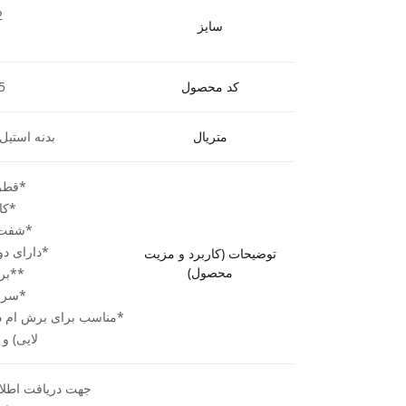
2
سایز
کد محصول
5
متریال
بدنه استیل 
*قطر برش
*کارگیر
*شفت (ساق
*دارای دو 
توضیحات (کاربرد و مزیت
محصول)
**بر
*سرع
*مناسب برای برش ام د
لایی) و
جهت دریافت اطلاع