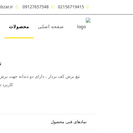
bzar.ir
09127657548
02156719415
صفحه اصلی
محصولات
ن
تیغ برش کف بردار ، دارای دو دندانه جهت بر
کاربرد 
نمادهای فنی محصول