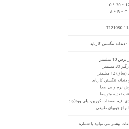
10 * 30 * 1
A * B * C
T121030-11
- دندانه تنگستن کارباید
 10 میلیمتر
 30 میلیمتر
) 12 میلیمتر
دندانه تنگستن کارباید
ش نرم و بی صدا
ت تغذیه متوسط
ی اف، صفحات کورین، پلی وود(چند
 انواع چوبهای طبیعی
ات بیشتر می توانید با شماره