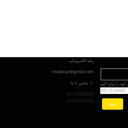
پیام الکترونیکی
nitaabzar@gmail.com
تماس با ما
ود را وارد کنید
021-55242537
021-55250972