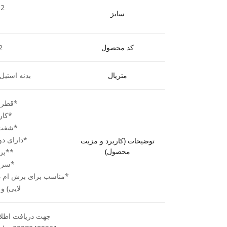
12
سایز
کد محصول
2
متریال
بدنه استیل 
*قطر برش .4
*کارگیر 52
*شفت (ساق
*دارای دو 
توضیحات (کاربرد و مزیت
محصول)
**بر
*سرع
*مناسب برای برش ام د
لایی) و
جهت دریافت اطلاع