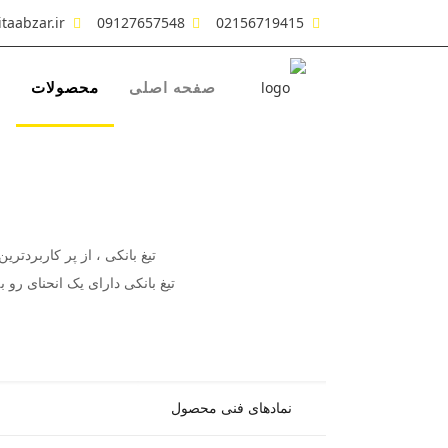
taabzar.ir
09127657548
02156719415
صفحه اصلی
محصولات
ش
تیغ بانکی ، از پر کاربردتر
تیغ بانکی دارای یک انحنای رو
نمادهای فنی محصول