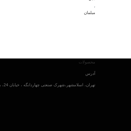
,
مبلمان
محصولات
آدرس
تهران، اسلامشهر،شهرک صنعتی چهاردانگه ، خیابان 24، بلوار صنایع جنوبی ، پلاک 30