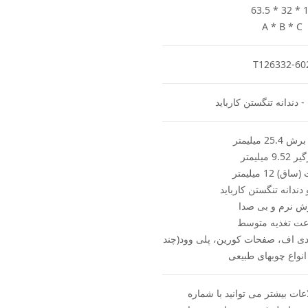
63.5 * 32 * 
A * B * C
T126332-60
- دندانه تنگستن کارباید
25 میلیمتر
9. میلیمتر
) 12 میلیمتر
دندانه تنگستن کارباید
ش نرم و بی صدا
ت تغذیه متوسط
ی اف، صفحات کورین، پلی وود(چند
 انواع چوبهای طبیعی
ات بیشتر می توانید با شماره