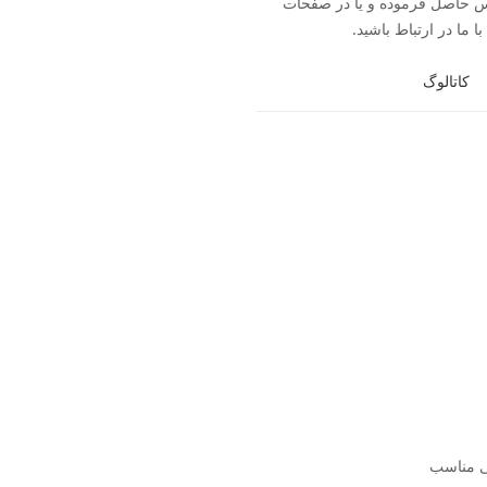
093704 تماس حاصل فرموده و یا در صفحات
ا ما در ارتباط باشید.
کاتالوگ
نی مناسب