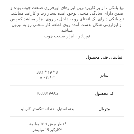
تیغ بانکی ، از پر کاربردترین ابزارهای اورفرزی صنعت چوب بوده و
ضمن دارای سادگی منحنی بوجود آمده بسیار زیبا و کارآمد میباشد.
تیغ بانکی دارای یک انحنای رو به داخل بر روی ابزار میباشد که پس
از ابزارزنی شکل بدست آمده روی قطعه کار منحنی رو به بیرون
میباشد
تورنادو - ابزار صنعت چوب
نمادهای فنی محصول
38.1 * 19 * 8
سایز
A * B * C
کد محصول
T083819-602
متریال
بدنه استیل - دندانه تنگستن کارباید
*قطر برش 38.1 میلیمتر
*کارگیر 19 میلیمتر