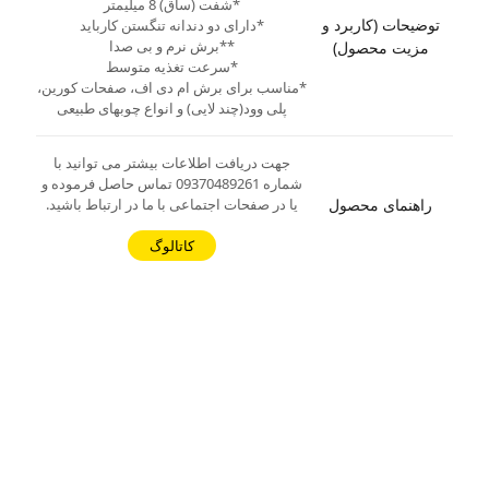
*شفت (ساق) 8 میلیمتر
توضیحات (کاربرد و
*دارای دو دندانه تنگستن کارباید
**برش نرم و بی صدا
مزیت محصول)
*سرعت تغذیه متوسط
*مناسب برای برش ام دی اف، صفحات کورین،
پلی وود(چند لایی) و انواع چوبهای طبیعی
جهت دریافت اطلاعات بیشتر می توانید با
شماره 09370489261 تماس حاصل فرموده و
راهنمای محصول
یا در صفحات اجتماعی با ما در ارتباط باشید.
کاتالوگ