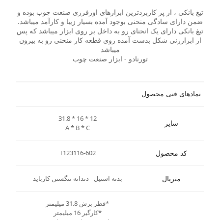
تیغ بانکی ، از پر کاربردترین ابزارهای اورفرزی صنعت چوب بوده و
ضمن دارای سادگی منحنی بوجود آمده بسیار زیبا و کارآمد میباشد.
تیغ بانکی دارای یک انحنای رو به داخل بر روی ابزار میباشد که پس
از ابزارزنی شکل بدست آمده روی قطعه کار منحنی رو به بیرون
میباشد
تورنادو - ابزار صنعت چوب
نمادهای فنی محصول
31.8 * 16 * 12
سایز
A * B * C
کد محصول
T123116-602
متریال
بدنه استیل - دندانه تنگستن کارباید
*قطر برش 31.8 میلیمتر
*کارگیر 16 میلیمتر