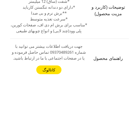
*شفت (ساق) 12 میلیمتر
توضیحات (کاربرد و
*دارای دو دندانه تنگستن کارباید
**برش نرم و بی صدا
مزیت محصول)
*سرعت تغذیه متوسط
*مناسب برای برش ام دی اف، صفحات کورین،
پلی وود(چند لایی) و انواع چوبهای طبیعی
جهت دریافت اطلاعات بیشتر می توانید با
شماره 09370489261 تماس حاصل فرموده و
راهنمای محصول
یا در صفحات اجتماعی با ما در ارتباط باشید.
کاتالوگ