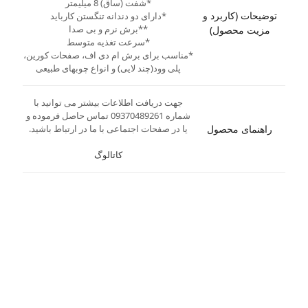
*شفت (ساق) 8 میلیمتر
توضیحات (کاربرد و
*دارای دو دندانه تنگستن کارباید
**برش نرم و بی صدا
مزیت محصول)
*سرعت تغذیه متوسط
*مناسب برای برش ام دی اف، صفحات کورین،
پلی وود(چند لایی) و انواع چوبهای طبیعی
جهت دریافت اطلاعات بیشتر می توانید با
شماره 09370489261 تماس حاصل فرموده و
راهنمای محصول
یا در صفحات اجتماعی با ما در ارتباط باشید.
کاتالوگ