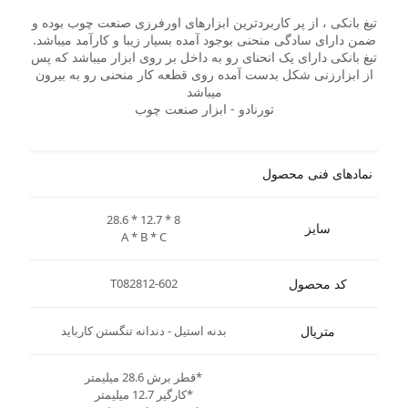
تیغ بانکی ، از پر کاربردترین ابزارهای اورفرزی صنعت چوب بوده و
ضمن دارای سادگی منحنی بوجود آمده بسیار زیبا و کارآمد میباشد.
تیغ بانکی دارای یک انحنای رو به داخل بر روی ابزار میباشد که پس
از ابزارزنی شکل بدست آمده روی قطعه کار منحنی رو به بیرون
میباشد
تورنادو - ابزار صنعت چوب
نمادهای فنی محصول
28.6 * 12.7 * 8
سایز
A * B * C
کد محصول
T082812-602
متریال
بدنه استیل - دندانه تنگستن کارباید
*قطر برش 28.6 میلیمتر
*کارگیر 12.7 میلیمتر