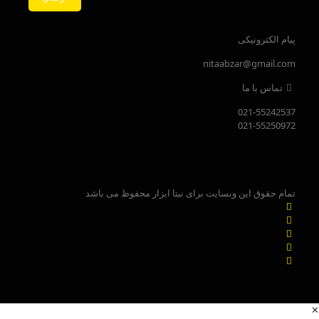
پیام الکترونیکی
nitaabzar@gmail.com
تماس با ما
021-55242537
021-55250972
تمام حقوق این وبسایت برای نیتا ابزار محفوظ می باشد
✕