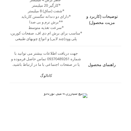
*کارگیر 20 میلیمتر
*شفت (ساق) 8 میلیمتر
توضیحات (کاربرد و
*دارای دو دندانه تنگستن کارباید
**برش نرم و بی صدا
مزیت محصول)
*سرعت تغذیه متوسط
*مناسب برای برش ام دی اف، صفحات کورین،
پلی وود(چند لایی) و انواع چوبهای طبیعی
جهت دریافت اطلاعات بیشتر می توانید با
شماره 09370489261 تماس حاصل فرموده و
راهنمای محصول
یا در صفحات اجتماعی با ما در ارتباط باشید.
کاتالوگ