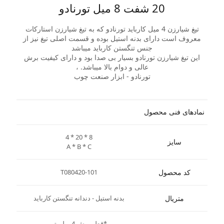
20 شفت 8 میل تورنادو
تیغ شیارزن 4 میل کارباید تورنادو که به تیغ شیارزن استارکات
معروف است دارای بدنه استیل بوده و قسمت اصلی تیغ نیز از
جنس تنگستن کارباید میباشد
این تیغ شیارزن تورنادو بسیار بی صدا بود و دارای کیفیت برش
عالی و دوام بالا میباشد. ،
تورنادو - ابزار صنعت چوب
نمادهای فنی محصول
4 * 20 * 8
سایز
A * B * C
کد محصول
T080420-101
متریال
بدنه استیل - دندانه تنگستن کارباید
*قطر برش 4 میلیمتر